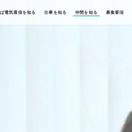
ば電気通信を知る
仕事を知る
仲間を知る
募集要項
職種紹介
営業部 明間
営業部
工務部 長谷川
つくば電気通信の3つの特徴
施工物件例
営業部 大塚
工務部
工務部 八月朔
つくば電気通信の福利厚生
お客様例
営業部 塚田
総務部
経営企画室 石
工務部 稲葉
総務部 池田
工務部 大森