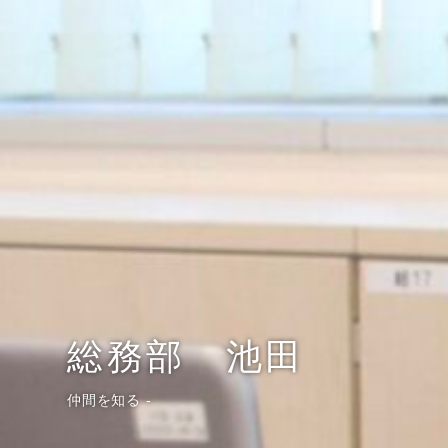
総務部 池田
仲間を知る -